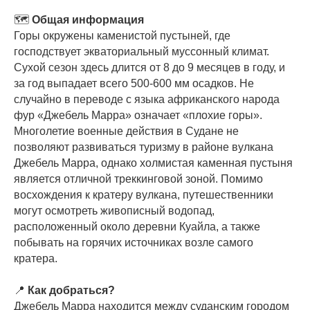
🗺
Общая информация
Горы окружены каменистой пустыней, где
господствует экваториальный муссонный климат.
Сухой сезон здесь длится от 8 до 9 месяцев в году, и
за год выпадает всего 500-600 мм осадков. Не
случайно в переводе с языка африканского народа
фур «Джебель Марра» означает «плохие горы».
Многолетие военные действия в Судане не
позволяют развиваться туризму в районе вулкана
Джебель Марра, однако холмистая каменная пустыня
является отличной треккинговой зоной. Помимо
восхождения к кратеру вулкана, путешественники
могут осмотреть живописный водопад,
расположенный около деревни Куайла, а также
побывать на горячих источниках возле самого
кратера.
📍
Как добраться?
Джебель Марра находится между суданским городом