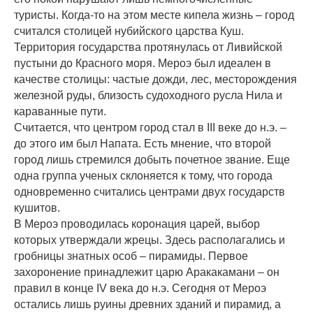
туристы. Когда-то на этом месте кипела жизнь – город
считался столицей нубийского царства Куш.
Территория государства протянулась от Ливийской
пустыни до Красного моря. Мероэ был идеален в
качестве столицы: частые дожди, лес, месторождения
железной руды, близость судоходного русла Нила и
караванные пути.
Считается, что центром город стал в III веке до н.э. –
до этого им был Напата. Есть мнение, что второй
город лишь стремился добыть почетное звание. Еще
одна группа ученых склоняется к тому, что города
одновременно считались центрами двух государств
кушитов.
В Мероэ проводилась коронация царей, выбор
которых утверждали жрецы. Здесь располагались и
гробницы знатных особ – пирамиды. Первое
захоронение принадлежит царю Аракакамани – он
правил в конце IV века до н.э. Сегодня от Мероэ
остались лишь руины древних зданий и пирамид, а