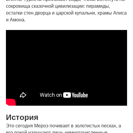
сокровища сказочной цивилизации: пирамиды,
остатки стен дворца и царской купальни, храмы Аписа
и Амона.
История
Это сегодня Мероэ почивает в золотистых песках, а
его покой нарушают лишь немногочисленные