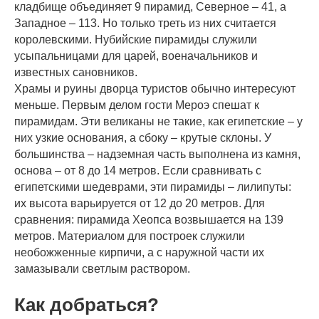
кладбище объединяет 9 пирамид, Северное – 41, а
Западное – 113. Но только треть из них считается
королевскими. Нубийские пирамиды служили
усыпальницами для царей, военачальников и
известных сановников.
Храмы и руины дворца туристов обычно интересуют
меньше. Первым делом гости Мероэ спешат к
пирамидам. Эти великаны не такие, как египетские – у
них узкие основания, а сбоку – крутые склоны. У
большинства – надземная часть выполнена из камня,
основа – от 8 до 14 метров. Если сравнивать с
египетскими шедеврами, эти пирамиды – лилипуты:
их высота варьируется от 12 до 20 метров. Для
сравнения: пирамида Хеопса возвышается на 139
метров. Материалом для построек служили
необожженные кирпичи, а с наружной части их
замазывали светлым раствором.
Как добраться?