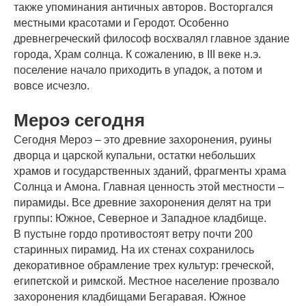
также упоминания античных авторов. Восторгался
местными красотами и Геродот. Особенно
древнегреческий философ восхвалял главное здание
города, Храм солнца. К сожалению, в III веке н.э.
поселение начало приходить в упадок, а потом и
вовсе исчезло.
Мероэ сегодня
Сегодня Мероэ – это древние захоронения, руины
дворца и царской купальни, остатки небольших
храмов и государственных зданий, фрагменты храма
Солнца и Амона. Главная ценность этой местности –
пирамиды. Все древние захоронения делят на три
группы: Южное, Северное и Западное кладбище.
В пустыне гордо противостоят ветру почти 200
старинных пирамид. На их стенах сохранилось
декоративное обрамление трех культур: греческой,
египетской и римской. Местное население прозвало
захоронения кладбищами Бегаравая. Южное