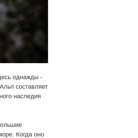
десь однажды -
Альп составляет
ного наследия
большие
оре. Когда оно