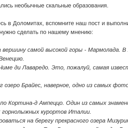
ались необычные скальные образования.
сь в Доломитах, вспомните наш пост и выполн
 нужно сделать по нашему мнению:
 вершину самой высокой горы - Мармолада. В 
Венецию.
 Чиме ди Лаваредо. Это, пожалуй, самая изве
уг озеро Брайес, наверное, одно из самых фо
 по Кортина-д Ампеццо. Один из самых знаме
 горнолыжных курортов Италии.
оваться на берегу прекрасного озера Мизури