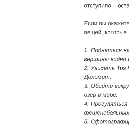
отступило – ост
⠀
Если вы окажите
вещей, которые
⠀
1. Подняться на
вершины видно 
2. Увидеть Трэ
Доломит.
3. Обойти вокр
озер в мире.
4. Прогуляться
фешенебельных
5. Сфотографир