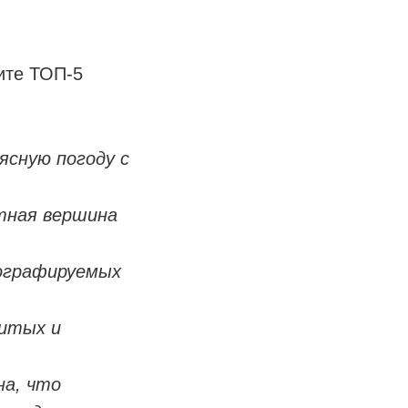
ите ТОП-5
ясную погоду с
стная вершина
тографируемых
нитых и
на, что