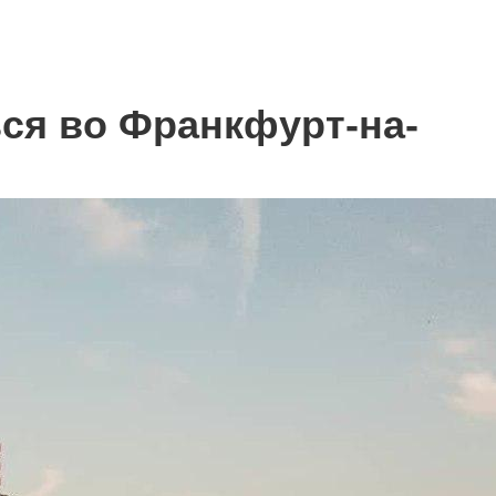
ься во Франкфурт-на-