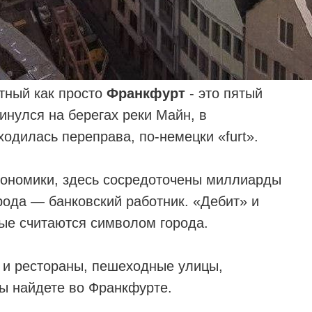
тный как просто
Франкфурт
- это
пятый
инулся на берегах реки Майн, в
ходилась переправа, по-немецки «furt».
кономики, здесь сосредоточены миллиарды
рода — банковский работник. «Дебит» и
рые считаются символом города.
 и рестораны, пешеходные улицы,
вы найдете во Франкфурте.