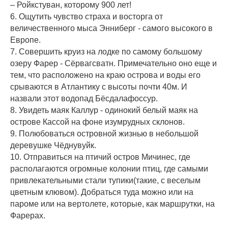
– Ройкстуван, которому 900 лет!
6. Ощутить чувство страха и восторга от
величественного мыса Энниберг - самого высокого в
Европе.
7. Совершить круиз на лодке по самому большому
озеру Фарер - Сёрвагсватн. Примечательно оно еще и
тем, что расположено на краю острова и воды его
срываются в Атлантику с высоты почти 40м. И
назвали этот водопад Бёсдалафоссур.
8. Увидеть маяк Каллур - одинокий белый маяк на
острове Кассой на фоне изумрудных склонов.
9. Полюбоваться островной жизнью в небольшой
деревушке Чёднувуйк.
10. Отправиться на птичий остров Мичинес, где
располагаются огромные колонии птиц, где самыми
привлекательными стали тупики(такие, с веселым
цветным клювом). Добраться туда можно или на
пароме или на вертолете, которые, как маршрутки, на
Фарерах.
⠀