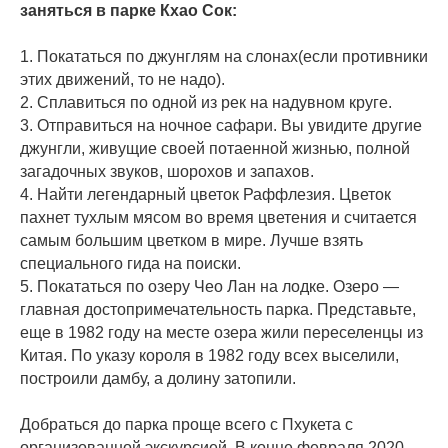
заняться в парке Кхао Сок:
⠀
1. Покататься по джунглям на слонах(если противники
этих движений, то не надо).
2. Сплавиться по одной из рек на надувном круге.
3. Отправиться на ночное сафари. Вы увидите другие
джунгли, живущие своей потаенной жизнью, полной
загадочных звуков, шорохов и запахов.
4. Найти легендарный цветок Раффлезия. Цветок
пахнет тухлым мясом во время цветения и считается
самым большим цветком в мире. Лучше взять
специального гида на поиски.
5. Покататься по озеру Чео Лан на лодке. Озеро —
главная достопримечательность парка. Представьте,
еще в 1982 году на месте озера жили переселенцы из
Китая. По указу короля в 1982 году всех выселили,
построили дамбу, а долину затопили.
⠀
Добраться до парка проще всего с Пхукета с
организованной экскурсией. В конце февраля 2020