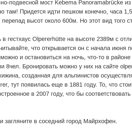
мно-подвесной мост Kebema Panoramabrücke из
о там! Придется идти пешком конечно, часа 1,5
 перепад высот около 600м. Но этот вид того ст
 в гестхаус Olpererhütte на высоте 2389м с отл
учитывайте, что открывается он с начала июня 
 можно и остановиться на ночь, что-то в район
и 8чел. Бронировать можно у них на сайте olper
хижина, созданная для альпинистов осуществ
er, тут появилась еще в 1881 году. То, что стои
остроенное в 2007 году, что бы соответствоват
и загляните в соседний город Майрхофен.