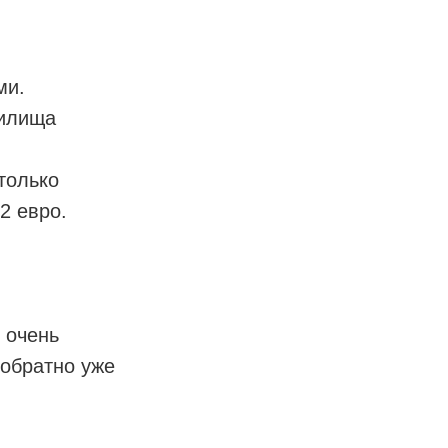
ми.
нилища
только
2 евро.
с очень
 обратно уже