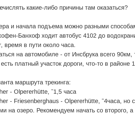
ечислять какие-либо причины там оказаться?
зера и начала подъема можно разными способа
хофен-Банхоф ходит автобус 4102 до водохра
r, время в пути около часа.
ться на автомобиле - от Инсбрука всего 90км, 
есть платный участок дороги, что-то в районе 1
анта маршрута трекинга:
her - Olpererhütte, ˜1,5 часа
her - Friesenberghaus - Olpererhütte, ˜4часа, но 
и на озеро. Рекомендуем начать со второго, а