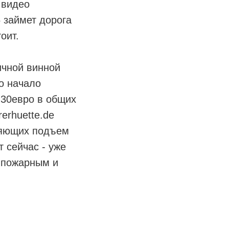
 видео
 займет дорога
оит.
ичной винной
по начало
е 30евро в общих
erhuette.de
ляющих подъем
т сейчас - уже
ь пожарным и