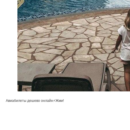
Авиабилеты дешево онлайн⚡Жми!