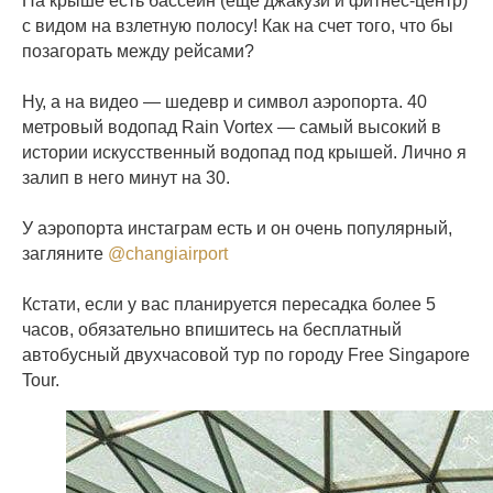
На крыше есть бассейн (еще джакузи и фитнес-центр)
с видом на взлетную полосу! Как на счет того, что бы
позагорать между рейсами?
⠀
Ну, а на видео — шедевр и символ аэропорта. 40
метровый водопад Rain Vortex — самый высокий в
истории искусственный водопад под крышей. Лично я
залип в него минут на 30.
⠀
У аэропорта инстаграм есть и он очень популярный,
загляните
@changiairport
⠀
Кстати, если у вас планируется пересадка более 5
часов, обязательно впишитесь на бесплатный
автобусный двухчасовой тур по городу Free Singapore
Tour.